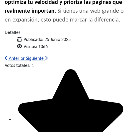
optimiza tu velocidad y prioriza las páginas que
realmente importan.
Si tienes una web grande o
en expansión, esto puede marcar la diferencia.
Detalles
Publicado: 25 Junio 2025
Visitas: 1366
Artículo anterior: ¿No consigues resultados por un SEO mal ejecut
Artículo siguiente: Todo sobre la Arquitectura Web
Anterior
Siguiente
Ratio:
Votos totales: 1
5
/
5