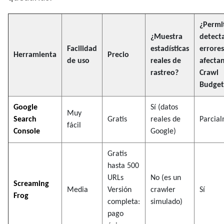
¿Permi
¿Muestra
detect
Facilidad
estadísticas
errore
Herramienta
Precio
de uso
reales de
afectan
rastreo?
Crawl
Budget
Google
Sí (datos
Muy
Search
Gratis
reales de
Parcia
fácil
Console
Google)
Gratis
hasta 500
URLs
No (es un
Screaming
Media
Versión
crawler
Sí
Frog
completa:
simulado)
pago