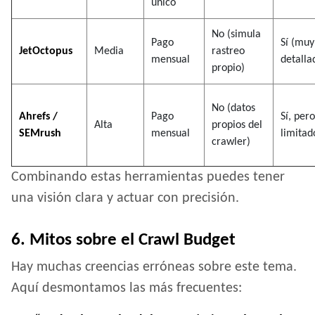
único
No (simula
Pago
Sí (muy
JetOctopus
Media
rastreo
mensual
detalla
propio)
No (datos
Ahrefs /
Pago
Sí, pero
Alta
propios del
SEMrush
mensual
limitad
crawler)
Combinando estas herramientas puedes tener
una visión clara y actuar con precisión.
6. Mitos sobre el Crawl Budget
Hay muchas creencias erróneas sobre este tema.
Aquí desmontamos las más frecuentes: