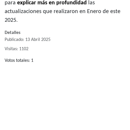
para
explicar más en profundidad
las
actualizaciones que realizaron en Enero de este
2025.
Detalles
Publicado: 13 Abril 2025
Visitas: 1102
Ratio:
Votos totales: 1
5
/
5