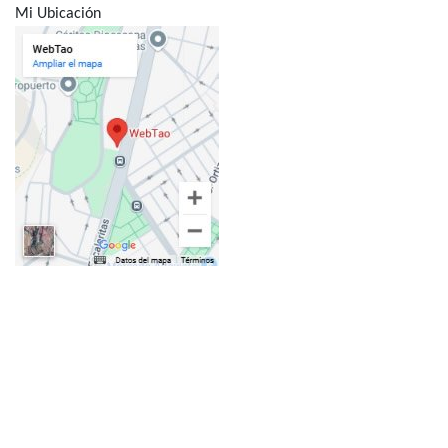
Mi Ubicación
Aviso legal
|
Política de privacidad
|
Política de
cookies
|
Mapa Web
|
Diccionario
© 2026 Copyright - Todos los derechos
reservados - Ruben Quintana La Capria - WebTao
®2013-2026