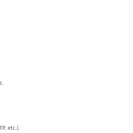
c.
, etc.).