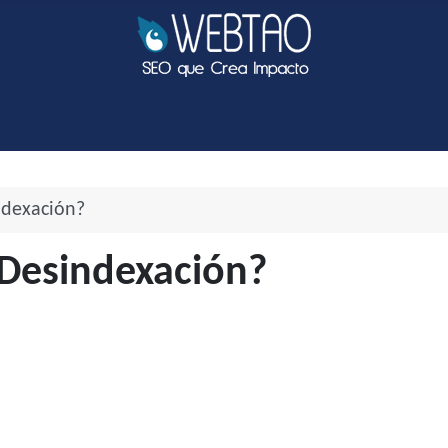
ndexación?
 Desindexación?