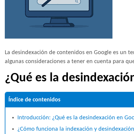
La desindexación de contenidos en Google es un tema
algunas consideraciones a tener en cuenta para que
¿Qué es la desindexació
Índice de contenidos
Introducción: ¿Qué es la desindexación en Go
¿Cómo funciona la indexación y desindexació